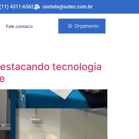
(11) 4311-6562
contato@autec.com.br
Orçamento
Fale conosco
 destacando tecnologia
de